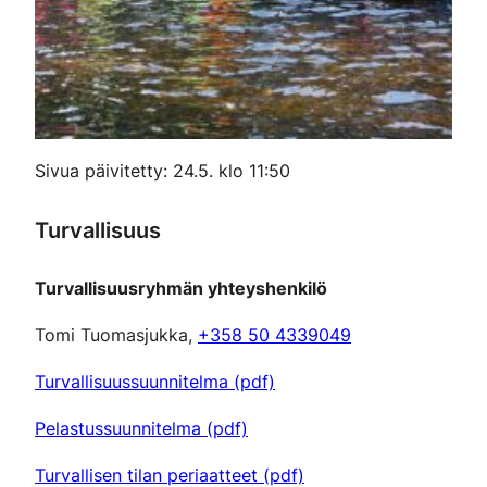
Sivua päivitetty: 24.5. klo 11:50
Turvallisuus
Turvallisuusryhmän yhteyshenkilö
Tomi Tuomasjukka,
+358 50 4339049
Turvallisuussuunnitelma (pdf)
Pelastussuunnitelma (pdf)
Turvallisen tilan periaatteet (pdf)