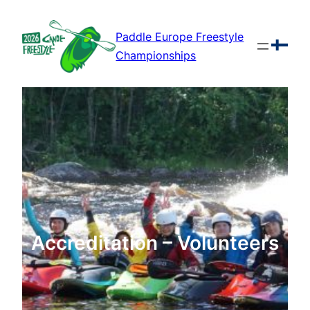
Skip
to
Paddle Europe Freestyle
content
Championships
Accreditation – Volunteers