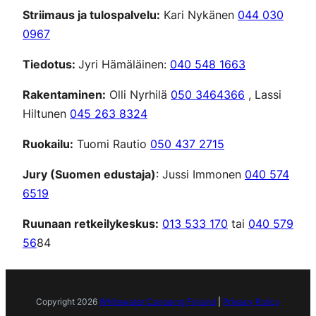
Striimaus ja tulospalvelu:
Kari Nykänen
044 030
0967
Tiedotus:
Jyri Hämäläinen:
040 548 1663
Rakentaminen:
Olli Nyrhilä
050 3464366
, Lassi
Hiltunen
045 263 8324
Ruokailu:
Tuomi Rautio
050 437 2715
Jury (Suomen edustaja)
: Jussi Immonen
040 574
6519
Ruunaan retkeilykeskus:
013 533 170
tai
040 579
56
84
Copyright 2026
Whitewater Canoeing Finland
|
Privacy Policy