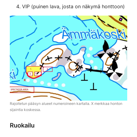
VIP (puinen lava, josta on näkymä honttoon)
Rajoitetun pääsyn alueet numeroineen kartalla. X merkkaa honton
sijaintia koskessa.
Ruokailu